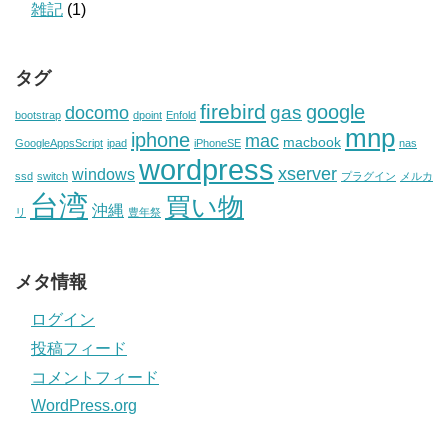
雑記
(1)
タグ
firebird
google
gas
docomo
bootstrap
dpoint
Enfold
mnp
iphone
mac
macbook
GoogleAppsScript
ipad
iPhoneSE
nas
wordpress
xserver
windows
ssd
switch
プラグイン
メルカ
台湾
買い物
沖縄
リ
豊年祭
メタ情報
ログイン
投稿フィード
コメントフィード
WordPress.org