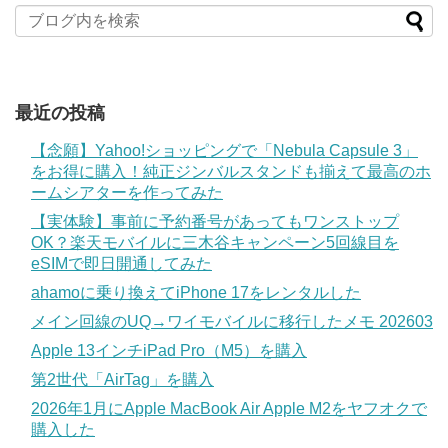
最近の投稿
【念願】Yahoo!ショッピングで「Nebula Capsule 3」
をお得に購入！純正ジンバルスタンドも揃えて最高のホ
ームシアターを作ってみた
【実体験】事前に予約番号があってもワンストップ
OK？楽天モバイルに三木谷キャンペーン5回線目を
eSIMで即日開通してみた
ahamoに乗り換えてiPhone 17をレンタルした
メイン回線のUQ→ワイモバイルに移行したメモ 202603
Apple 13インチiPad Pro（M5）を購入
第2世代「AirTag」を購入
2026年1月にApple MacBook Air Apple M2をヤフオクで
購入した