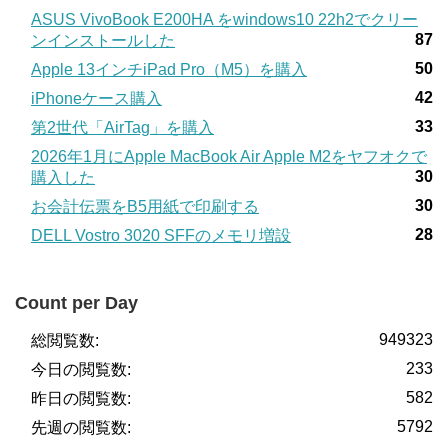
ASUS VivoBook E200HA をwindows10 22h2でクリー
87
ンインストールした
50
Apple 13インチiPad Pro（M5）を購入
42
iPhoneケース購入
33
第2世代「AirTag」を購入
2026年1月にApple MacBook Air Apple M2をヤフオクで
30
購入した
30
お会計伝票をB5用紙で印刷する
28
DELL Vostro 3020 SFFのメモリ増設
Count per Day
949323
総閲覧数:
233
今日の閲覧数:
582
昨日の閲覧数:
5792
先週の閲覧数: