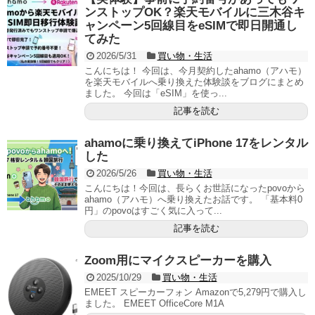
ンストップOK？楽天モバイルに三木谷キ
ャンペーン5回線目をeSIMで即日開通し
てみた
2026/5/31
買い物・生活
こんにちは！ 今回は、今月契約したahamo（アハモ）
を楽天モバイルへ乗り換えた体験談をブログにまとめ
ました。 今回は「eSIM」を使っ...
記事を読む
ahamoに乗り換えてiPhone 17をレンタル
した
2026/5/26
買い物・生活
こんにちは！今回は、長らくお世話になったpovoから
ahamo（アハモ）へ乗り換えたお話です。 「基本料0
円」のpovoはすごく気に入って...
記事を読む
Zoom用にマイクスピーカーを購入
2025/10/29
買い物・生活
EMEET スピーカーフォン Amazonで5,279円で購入し
ました。 EMEET OfficeCore M1A