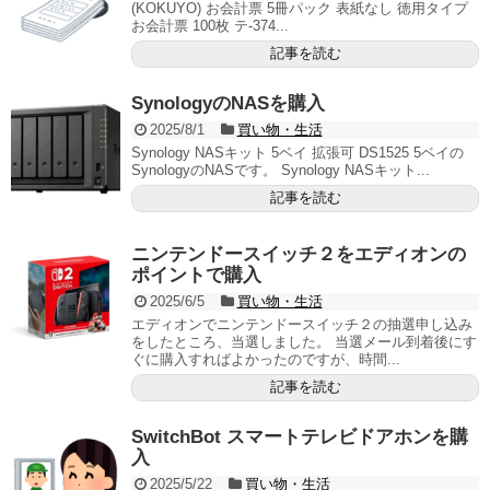
(KOKUYO) お会計票 5冊パック 表紙なし 徳用タイプ
お会計票 100枚 テ-374...
記事を読む
SynologyのNASを購入
2025/8/1
買い物・生活
Synology NASキット 5ベイ 拡張可 DS1525 5ベイの
SynologyのNASです。 Synology NASキット...
記事を読む
ニンテンドースイッチ２をエディオンの
ポイントで購入
2025/6/5
買い物・生活
エディオンでニンテンドースイッチ２の抽選申し込み
をしたところ、当選しました。 当選メール到着後にす
ぐに購入すればよかったのですが、時間...
記事を読む
SwitchBot スマートテレビドアホンを購
入
2025/5/22
買い物・生活