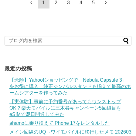
1
2
3
4
5
最近の投稿
【念願】Yahoo!ショッピングで「Nebula Capsule 3」
をお得に購入！純正ジンバルスタンドも揃えて最高のホ
ームシアターを作ってみた
【実体験】事前に予約番号があってもワンストップ
OK？楽天モバイルに三木谷キャンペーン5回線目を
eSIMで即日開通してみた
ahamoに乗り換えてiPhone 17をレンタルした
メイン回線のUQ→ワイモバイルに移行したメモ 202603