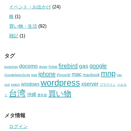
イベント・お出かけ
(24)
株
(1)
買い物・生活
(92)
雑記
(1)
タグ
firebird
google
gas
docomo
bootstrap
dpoint
Enfold
mnp
iphone
mac
macbook
GoogleAppsScript
ipad
iPhoneSE
nas
wordpress
xserver
windows
ssd
switch
プラグイン
メルカ
台湾
買い物
沖縄
リ
豊年祭
メタ情報
ログイン