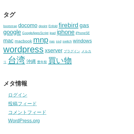
タグ
firebird
gas
docomo
bootstrap
dpoint
Enfold
google
iphone
GoogleAppsScript
ipad
iPhoneSE
mnp
mac
windows
macbook
nas
ssd
switch
wordpress
xserver
プラグイン
メルカ
台湾
買い物
沖縄
リ
豊年祭
メタ情報
ログイン
投稿フィード
コメントフィード
WordPress.org