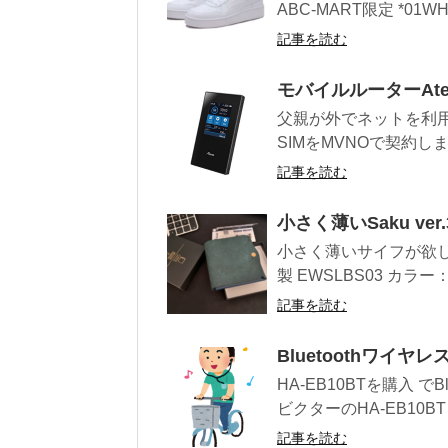
ABC-MART限定 *01WHT
記事を読む
モバイルルーターAte
父親が外でネットを利用
SIMをMVNOで契約しまし
記事を読む
小さく薄いSaku v
小さく薄いサイフが欲しく
製 EWSLBS03 カラ
記事を読む
Bluetoothワイヤ
HA-EB10BTを購入 
ビクターのHA-EB10B
記事を読む