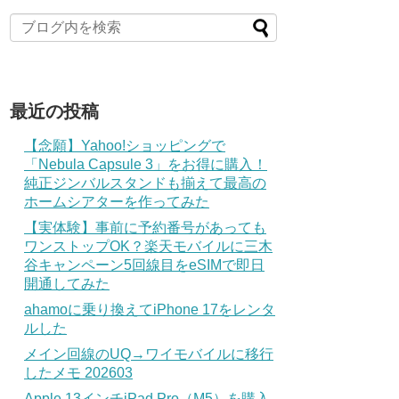
最近の投稿
【念願】Yahoo!ショッピングで
「Nebula Capsule 3」をお得に購入！
純正ジンバルスタンドも揃えて最高の
ホームシアターを作ってみた
【実体験】事前に予約番号があっても
ワンストップOK？楽天モバイルに三木
谷キャンペーン5回線目をeSIMで即日
開通してみた
ahamoに乗り換えてiPhone 17をレンタ
ルした
メイン回線のUQ→ワイモバイルに移行
したメモ 202603
Apple 13インチiPad Pro（M5）を購入