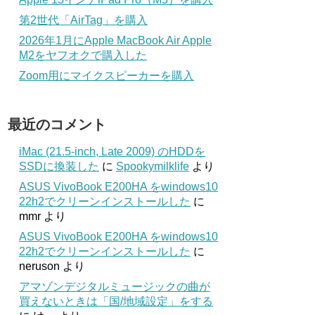
第2世代「AirTag」を購入
2026年1月にApple MacBook Air Apple
M2をヤフオクで購入した
Zoom用にマイクスピーカーを購入
最近のコメント
iMac (21.5-inch, Late 2009) のHDDを
SSDに換装した
に
Spookymilklife
より
ASUS VivoBook E200HA をwindows10
22h2でクリーンインストールした
に
mmr
より
ASUS VivoBook E200HA をwindows10
22h2でクリーンインストールした
に
neruson
より
アマゾンデジタルミュージックの曲が
買えないときは「国/地域設定」をする