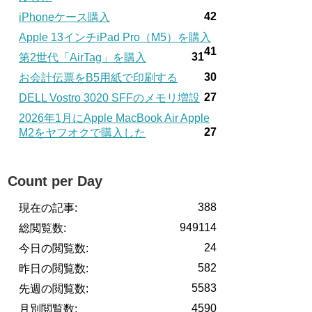
42
iPhoneケース購入
Apple 13インチiPad Pro（M5）を購入
41
31
第2世代「AirTag」を購入
30
お会計伝票をB5用紙で印刷する
27
DELL Vostro 3020 SFFのメモリ増設
2026年1月にApple MacBook Air Apple
27
M2をヤフオクで購入した
Count per Day
388
現在の記事:
949114
総閲覧数:
24
今日の閲覧数:
582
昨日の閲覧数:
5583
先週の閲覧数:
4590
月別閲覧数: