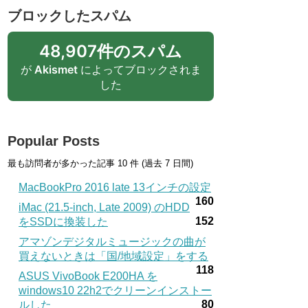
ブロックしたスパム
48,907件のスパム
が
Akismet
によってブロックされま
した
Popular Posts
最も訪問者が多かった記事 10 件 (過去 7 日間)
MacBookPro 2016 late 13インチの設定
160
iMac (21.5-inch, Late 2009) のHDD
152
をSSDに換装した
アマゾンデジタルミュージックの曲が
買えないときは「国/地域設定」をする
118
ASUS VivoBook E200HA を
windows10 22h2でクリーンインストー
80
ルした