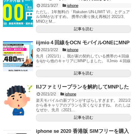
2021/3/27
iphone
ただし、1年無料の「Rakuten UN-LIMIT VI」とデュア
ルSIMがおすすめ。 携帯の乗り換え再検討 2021/3、
MNOとM...
記事を読む
iijmio４回線をOCN モバイルONEにMNP
2021/2/22
iphone
先月（2021/1）、我が家の契約している携帯の４回線
をiijから他のキャリアにMNPしました。 IIJmio ４回線
...
記事を読む
IIJファミリープランを解約してMNPした
2021/2/2
iphone
楽天モバイルの新プランがすばらしすぎます。 2021/2
から各キャリアのプランも安くなりますね。 わたしは
なぜか、先月（2021...
記事を読む
iphone se 2020 香港版 SIMフリーを購入