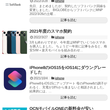
2022/3/28
iphone
先日、まとめましたが、契約したソフトバンク回線を
変更しました。 BIGLOBEからソフトバンクにMNP
2022/3/26の土曜...
記事を読む
2021年度のスマホ契約
2022/3/27
iphone
3月も終わりですが、今年度はMNPでいくつかスマホ
を購入しました。 ちょうど一年前に記事をみると、格
安SIM＋楽天モバイルを組み合わせ...
記事を読む
iPhone8のiOS15をiOS14にダウングレー
ドした
2021/10/4
iphone
iPhone8をiOS15にアップデート 母のiPhone8の調子が
わるく、充電が18%から進まないと相談されました。
結果的には、...
記事を読む
OCNモバイルONEの新料金が安い