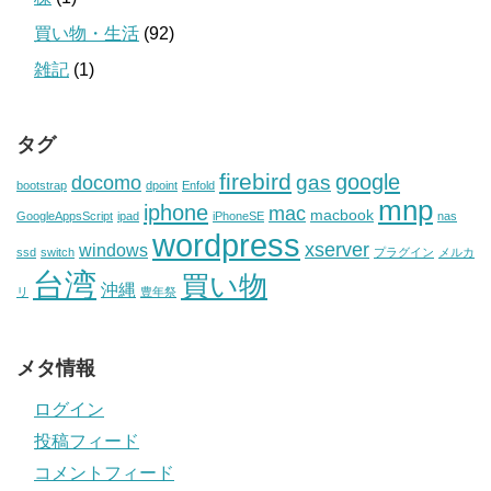
買い物・生活
(92)
雑記
(1)
タグ
firebird
google
gas
docomo
bootstrap
dpoint
Enfold
mnp
iphone
mac
macbook
GoogleAppsScript
ipad
iPhoneSE
nas
wordpress
xserver
windows
ssd
switch
プラグイン
メルカ
台湾
買い物
沖縄
リ
豊年祭
メタ情報
ログイン
投稿フィード
コメントフィード