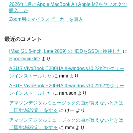
2026年1月にApple MacBook Air Apple M2をヤフオクで
購入した
Zoom用にマイクスピーカーを購入
最近のコメント
iMac (21.5-inch, Late 2009) のHDDをSSDに換装した
に
Spookymilklife
より
ASUS VivoBook E200HA をwindows10 22h2でクリー
ンインストールした
に
mmr
より
ASUS VivoBook E200HA をwindows10 22h2でクリー
ンインストールした
に
neruson
より
アマゾンデジタルミュージックの曲が買えないときは
「国/地域設定」をする
に
けー
より
アマゾンデジタルミュージックの曲が買えないときは
「国/地域設定」をする
に
mmr
より