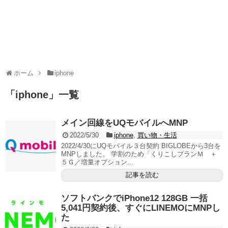
ホーム
iphone
「
iphone
」
一覧
メイン回線をUQモバイルへMNP
2022/5/30
iphone
,
買い物・生活
2022/4/30にUQモバイル３台契約 BIGLOBEから3台を
MNPしました。 学割のため「くりこしプランＭ ＋
５Ｇ／増量オプション...
記事を読む
ソフトバンクでiPhone12 128GB 一括
5,041円契約後、すぐにLINEMOにMNPし
た