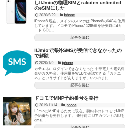
しIIJmioの物理SIMとrakuten unlimited
のeSIMにした
2020/5/29
iphone
iPhone8 現在、メインのスマホはiPhone8の64Gを使用
しています。ドコモでiPhone7 128GBを紛失時にdカ
ード GOL...
記事を読む
IIJmioで海外SMSが受信できなかったの
で解除
2020/1/9
iphone
カテエネにログインできなくなった 中部電力の電気料
金やガス料金、使用量をWEBで確認できる「カテエ
ネ」というサイトがありますが、いつのまに...
記事を読む
ドコモでMNP予約番号を発行
2019/11/14
iphone
IIJmioにMNPするために現在、契約中のドコモでMNP
予約番号を発行します。 発行前に DアカウントのIDを
gmai...
記事を読む