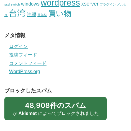
wordpress
xserver
windows
ssd
switch
プラグイン
メルカ
台湾
買い物
沖縄
リ
豊年祭
メタ情報
ログイン
投稿フィード
コメントフィード
WordPress.org
ブロックしたスパム
48,908件のスパム
が
Akismet
によってブロックされました