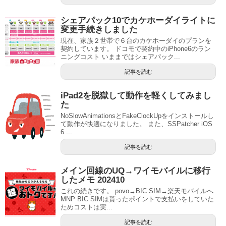
シェアパック10でカケホーダイライトに
変更手続きしました
現在、家族２世帯で６台のカケホーダイのプランを
契約しています。 ドコモで契約中のiPhone6のラン
ニングコスト いままではシェアパック...
記事を読む
iPad2を脱獄して動作を軽くしてみまし
た
NoSlowAnimationsとFakeClockUpをインストールし
て動作が快適になりました。 また、SSPatcher iOS
6 ...
記事を読む
メイン回線のUQ→ワイモバイルに移行
したメモ 202410
これの続きです。 povo→BIC SIM→楽天モバイルへ
MNP BIC SIMは貰ったポイントで支払いをしていた
ためコストは実...
記事を読む