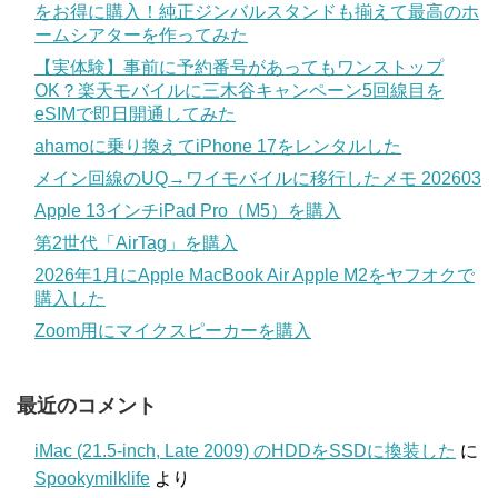
をお得に購入！純正ジンバルスタンドも揃えて最高のホ
ームシアターを作ってみた
【実体験】事前に予約番号があってもワンストップ
OK？楽天モバイルに三木谷キャンペーン5回線目を
eSIMで即日開通してみた
ahamoに乗り換えてiPhone 17をレンタルした
メイン回線のUQ→ワイモバイルに移行したメモ 202603
Apple 13インチiPad Pro（M5）を購入
第2世代「AirTag」を購入
2026年1月にApple MacBook Air Apple M2をヤフオクで
購入した
Zoom用にマイクスピーカーを購入
最近のコメント
iMac (21.5-inch, Late 2009) のHDDをSSDに換装した
に
Spookymilklife
より