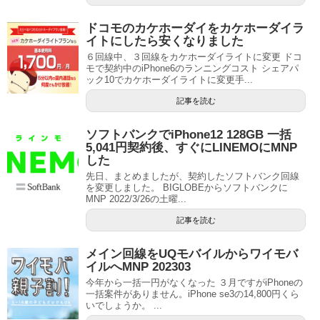
ドコモのカケホーダイをカケホーダイラ
イトにしたら安くなりました
６回線中、３回線をカケホーダイライトに変更 ドコ
モで契約中のiPhone6のランニングコスト シェアパ
ック10でカケホーダイライトに変更手...
記事を読む
ソフトバンクでiPhone12 128GB 一括
5,041円契約後、すぐにLINEMOにMNP
した
先日、まとめましたが、契約したソフトバンク回線
を変更しました。 BIGLOBEからソフトバンクに
MNP 2022/3/26の土曜...
記事を読む
メイン回線をUQモバイルからワイモバ
イルへMNP 202303
今年から一括一円がなくなった ３月ですがiPhoneの
一括案件がありません。iPhone se3の14,800円くら
いでしょうか。 ...