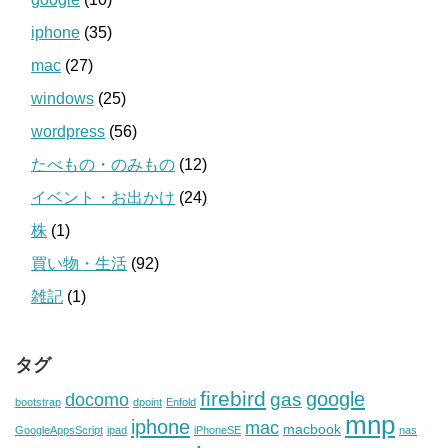
iphone
(35)
mac
(27)
windows
(25)
wordpress
(56)
たべもの・のみもの
(12)
イベント・お出かけ
(24)
株
(1)
買い物・生活
(92)
雑記
(1)
タグ
firebird
google
gas
docomo
bootstrap
dpoint
Enfold
mnp
iphone
mac
macbook
GoogleAppsScript
ipad
iPhoneSE
nas