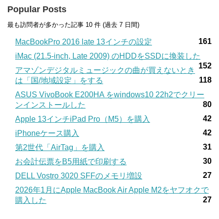
Popular Posts
最も訪問者が多かった記事 10 件 (過去 7 日間)
161
MacBookPro 2016 late 13インチの設定
iMac (21.5-inch, Late 2009) のHDDをSSDに換装した
152
アマゾンデジタルミュージックの曲が買えないとき
118
は「国/地域設定」をする
ASUS VivoBook E200HA をwindows10 22h2でクリー
80
ンインストールした
42
Apple 13インチiPad Pro（M5）を購入
42
iPhoneケース購入
31
第2世代「AirTag」を購入
30
お会計伝票をB5用紙で印刷する
27
DELL Vostro 3020 SFFのメモリ増設
2026年1月にApple MacBook Air Apple M2をヤフオクで
27
購入した