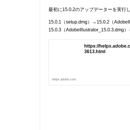
最初に15.0.2のアップデーターを実
15.0.1（setup.dmg）→15.0.2（Ado
15.0.3（AdobeIllustrator_15.
https://helpx.adobe.c
3613.html
helpx.adobe.com