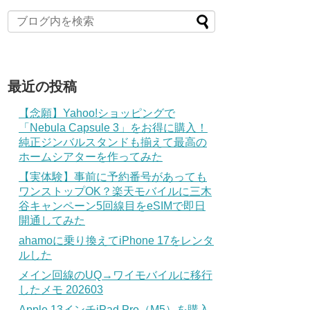
最近の投稿
【念願】Yahoo!ショッピングで
「Nebula Capsule 3」をお得に購入！
純正ジンバルスタンドも揃えて最高の
ホームシアターを作ってみた
【実体験】事前に予約番号があっても
ワンストップOK？楽天モバイルに三木
谷キャンペーン5回線目をeSIMで即日
開通してみた
ahamoに乗り換えてiPhone 17をレンタ
ルした
メイン回線のUQ→ワイモバイルに移行
したメモ 202603
Apple 13インチiPad Pro（M5）を購入