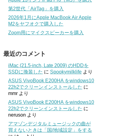
第2世代「AirTag」を購入
2026年1月にApple MacBook Air Apple
M2をヤフオクで購入した
Zoom用にマイクスピーカーを購入
最近のコメント
iMac (21.5-inch, Late 2009) のHDDを
SSDに換装した
に
Spookymilklife
より
ASUS VivoBook E200HA をwindows10
22h2でクリーンインストールした
に
mmr
より
ASUS VivoBook E200HA をwindows10
22h2でクリーンインストールした
に
neruson
より
アマゾンデジタルミュージックの曲が
買えないときは「国/地域設定」をする