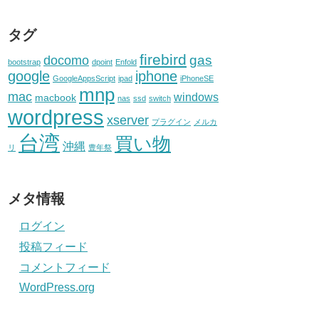
タグ
firebird
gas
docomo
bootstrap
dpoint
Enfold
google
iphone
GoogleAppsScript
ipad
iPhoneSE
mnp
mac
windows
macbook
nas
ssd
switch
wordpress
xserver
プラグイン
メルカ
台湾
買い物
沖縄
リ
豊年祭
メタ情報
ログイン
投稿フィード
コメントフィード
WordPress.org