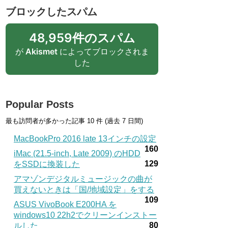
ブロックしたスパム
48,959件のスパム
が
Akismet
によってブロックされま
した
Popular Posts
最も訪問者が多かった記事 10 件 (過去 7 日間)
MacBookPro 2016 late 13インチの設定
160
iMac (21.5-inch, Late 2009) のHDD
129
をSSDに換装した
アマゾンデジタルミュージックの曲が
買えないときは「国/地域設定」をする
109
ASUS VivoBook E200HA を
windows10 22h2でクリーンインストー
80
ルした