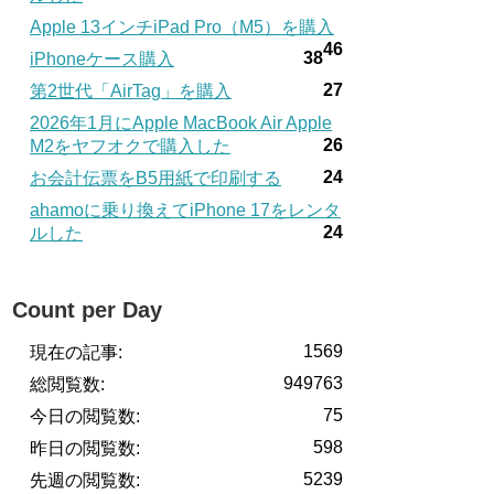
Apple 13インチiPad Pro（M5）を購入
46
38
iPhoneケース購入
27
第2世代「AirTag」を購入
2026年1月にApple MacBook Air Apple
26
M2をヤフオクで購入した
24
お会計伝票をB5用紙で印刷する
ahamoに乗り換えてiPhone 17をレンタ
24
ルした
Count per Day
1569
現在の記事:
949763
総閲覧数:
75
今日の閲覧数:
598
昨日の閲覧数:
5239
先週の閲覧数: