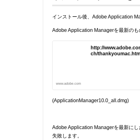
インストール後、Adobe Applicat
Adobe Application Managerを
http://www.adobe.co
ch/thankyoumac.htm
www.adobe.com
(ApplicationManager10.0_all.dmg)
Adobe Application Mana
失敗します。