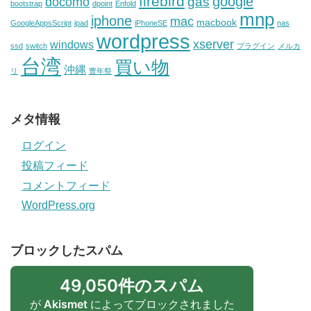
firebird
google
gas
docomo
bootstrap
dpoint
Enfold
mnp
iphone
mac
macbook
GoogleAppsScript
ipad
iPhoneSE
nas
wordpress
xserver
windows
ssd
switch
プラグイン
メルカ
台湾
買い物
沖縄
リ
豊年祭
メタ情報
ログイン
投稿フィード
コメントフィード
WordPress.org
ブロックしたスパム
49,050件のスパム
が
Akismet
によってブロックされました