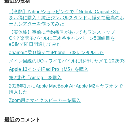
最近の投稿
【念願】Yahoo!ショッピングで「Nebula Capsule 3」
をお得に購入！純正ジンバルスタンドも揃えて最高のホ
ームシアターを作ってみた
【実体験】事前に予約番号があってもワンストップ
OK？楽天モバイルに三木谷キャンペーン5回線目を
eSIMで即日開通してみた
ahamoに乗り換えてiPhone 17をレンタルした
メイン回線のUQ→ワイモバイルに移行したメモ 202603
Apple 13インチiPad Pro（M5）を購入
第2世代「AirTag」を購入
2026年1月にApple MacBook Air Apple M2をヤフオクで
購入した
Zoom用にマイクスピーカーを購入
最近のコメント