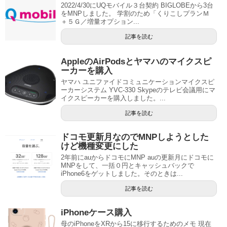
2022/4/30にUQモバイル３台契約 BIGLOBEから3台
をMNPしました。 学割のため「くりこしプランＭ
＋５Ｇ／増量オプション...
記事を読む
AppleのAirPodsとヤマハのマイクスピ
ーカーを購入
ヤマハ ユニファイドコミュニケーションマイクスピ
ーカーシステム YVC-330 Skypeのテレビ会議用にマ
イクスピーカーを購入しました。...
記事を読む
ドコモ更新月なのでMNPしようとした
けど機種変更にした
2年前にauからドコモにMNP auの更新月にドコモに
MNPをして、一括０円とキャッシュバックで
iPhone6をゲットしました。そのときは...
記事を読む
iPhoneケース購入
母のiPhoneをXRから15に移行するためのメモ 現在