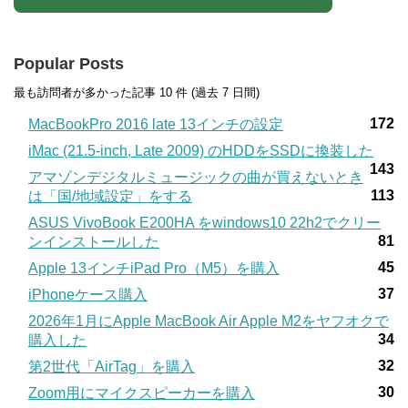
Popular Posts
最も訪問者が多かった記事 10 件 (過去 7 日間)
172
MacBookPro 2016 late 13インチの設定
iMac (21.5-inch, Late 2009) のHDDをSSDに換装した
143
アマゾンデジタルミュージックの曲が買えないとき
113
は「国/地域設定」をする
ASUS VivoBook E200HA をwindows10 22h2でクリー
81
ンインストールした
45
Apple 13インチiPad Pro（M5）を購入
37
iPhoneケース購入
2026年1月にApple MacBook Air Apple M2をヤフオクで
34
購入した
32
第2世代「AirTag」を購入
30
Zoom用にマイクスピーカーを購入