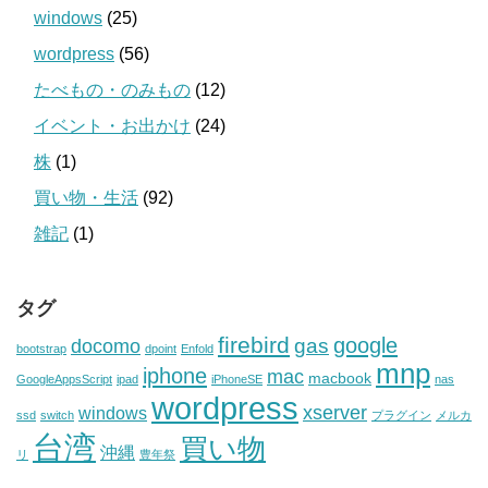
windows
(25)
wordpress
(56)
たべもの・のみもの
(12)
イベント・お出かけ
(24)
株
(1)
買い物・生活
(92)
雑記
(1)
タグ
firebird
google
gas
docomo
bootstrap
dpoint
Enfold
mnp
iphone
mac
macbook
GoogleAppsScript
ipad
iPhoneSE
nas
wordpress
xserver
windows
ssd
switch
プラグイン
メルカ
台湾
買い物
沖縄
リ
豊年祭