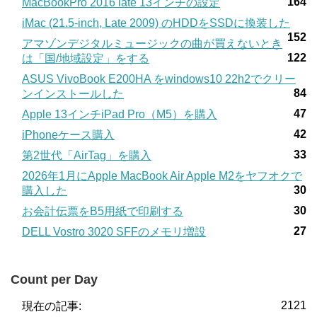
164
MacBookPro 2016 late 13インチの設定
iMac (21.5-inch, Late 2009) のHDDをSSDに換装した
152
アマゾンデジタルミュージックの曲が買えないとき
122
は「国/地域設定」をする
ASUS VivoBook E200HA をwindows10 22h2でクリー
84
ンインストールした
47
Apple 13インチiPad Pro（M5）を購入
42
iPhoneケース購入
33
第2世代「AirTag」を購入
2026年1月にApple MacBook Air Apple M2をヤフオクで
30
購入した
30
お会計伝票をB5用紙で印刷する
27
DELL Vostro 3020 SFFのメモリ増設
Count per Day
2121
現在の記事: