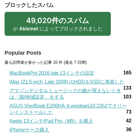
ブロックしたスパム
49,020件のスパム
が
Akismet
によってブロックされました
Popular Posts
最も訪問者が多かった記事 10 件 (過去 7 日間)
165
MacBookPro 2016 late 13インチの設定
iMac (21.5-inch, Late 2009) のHDDをSSDに換装した
133
アマゾンデジタルミュージックの曲が買えないとき
103
は「国/地域設定」をする
ASUS VivoBook E200HA をwindows10 22h2でクリー
73
ンインストールした
42
Apple 13インチiPad Pro（M5）を購入
36
iPhoneケース購入