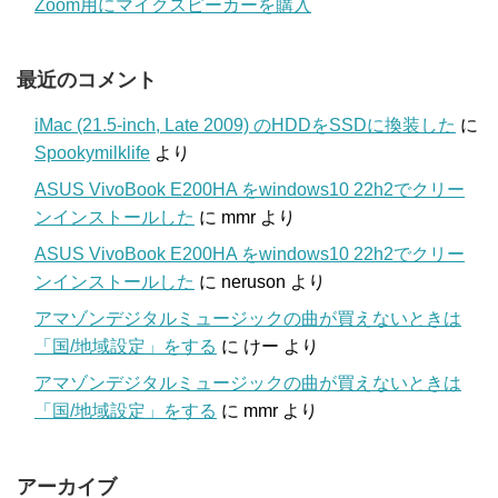
Zoom用にマイクスピーカーを購入
最近のコメント
iMac (21.5-inch, Late 2009) のHDDをSSDに換装した
に
Spookymilklife
より
ASUS VivoBook E200HA をwindows10 22h2でクリー
ンインストールした
に
mmr
より
ASUS VivoBook E200HA をwindows10 22h2でクリー
ンインストールした
に
neruson
より
アマゾンデジタルミュージックの曲が買えないときは
「国/地域設定」をする
に
けー
より
アマゾンデジタルミュージックの曲が買えないときは
「国/地域設定」をする
に
mmr
より
アーカイブ