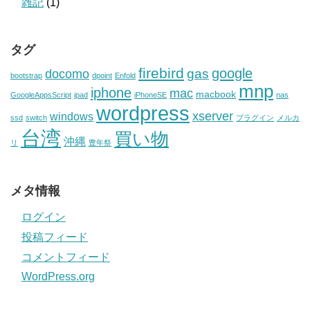
雑記
(1)
タグ
firebird
google
gas
docomo
bootstrap
dpoint
Enfold
mnp
iphone
mac
macbook
GoogleAppsScript
ipad
iPhoneSE
nas
wordpress
xserver
windows
ssd
switch
プラグイン
メルカ
台湾
買い物
沖縄
リ
豊年祭
メタ情報
ログイン
投稿フィード
コメントフィード
WordPress.org