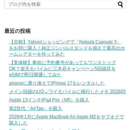
最近の投稿
【念願】Yahoo!ショッピングで「Nebula Capsule 3」
をお得に購入！純正ジンバルスタンドも揃えて最高のホ
ームシアターを作ってみた
【実体験】事前に予約番号があってもワンストップ
OK？楽天モバイルに三木谷キャンペーン5回線目を
eSIMで即日開通してみた
ahamoに乗り換えてiPhone 17をレンタルした
メイン回線のUQ→ワイモバイルに移行したメモ 202603
Apple 13インチiPad Pro（M5）を購入
第2世代「AirTag」を購入
2026年1月にApple MacBook Air Apple M2をヤフオクで
購入した