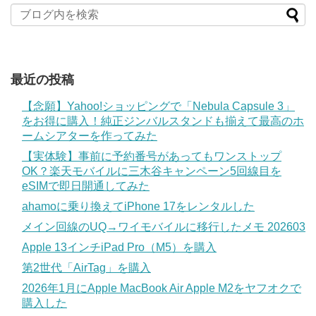
最近の投稿
【念願】Yahoo!ショッピングで「Nebula Capsule 3」
をお得に購入！純正ジンバルスタンドも揃えて最高のホ
ームシアターを作ってみた
【実体験】事前に予約番号があってもワンストップ
OK？楽天モバイルに三木谷キャンペーン5回線目を
eSIMで即日開通してみた
ahamoに乗り換えてiPhone 17をレンタルした
メイン回線のUQ→ワイモバイルに移行したメモ 202603
Apple 13インチiPad Pro（M5）を購入
第2世代「AirTag」を購入
2026年1月にApple MacBook Air Apple M2をヤフオクで
購入した