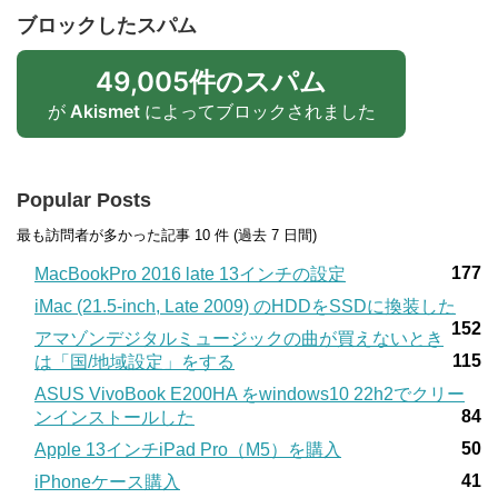
ブロックしたスパム
49,005件のスパム
が
Akismet
によってブロックされました
Popular Posts
最も訪問者が多かった記事 10 件 (過去 7 日間)
177
MacBookPro 2016 late 13インチの設定
iMac (21.5-inch, Late 2009) のHDDをSSDに換装した
152
アマゾンデジタルミュージックの曲が買えないとき
115
は「国/地域設定」をする
ASUS VivoBook E200HA をwindows10 22h2でクリー
84
ンインストールした
50
Apple 13インチiPad Pro（M5）を購入
41
iPhoneケース購入