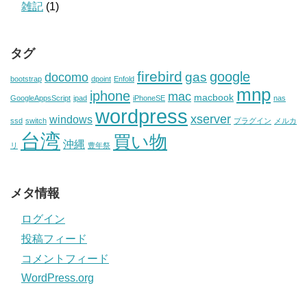
雑記
(1)
タグ
firebird
google
gas
docomo
bootstrap
dpoint
Enfold
mnp
iphone
mac
macbook
GoogleAppsScript
ipad
iPhoneSE
nas
wordpress
xserver
windows
ssd
switch
プラグイン
メルカ
台湾
買い物
沖縄
リ
豊年祭
メタ情報
ログイン
投稿フィード
コメントフィード
WordPress.org