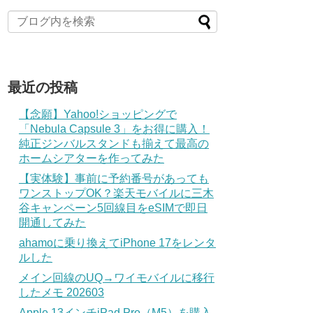
最近の投稿
【念願】Yahoo!ショッピングで
「Nebula Capsule 3」をお得に購入！
純正ジンバルスタンドも揃えて最高の
ホームシアターを作ってみた
【実体験】事前に予約番号があっても
ワンストップOK？楽天モバイルに三木
谷キャンペーン5回線目をeSIMで即日
開通してみた
ahamoに乗り換えてiPhone 17をレンタ
ルした
メイン回線のUQ→ワイモバイルに移行
したメモ 202603
Apple 13インチiPad Pro（M5）を購入