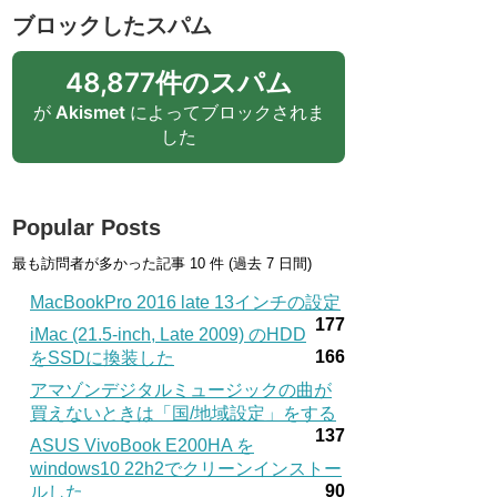
ブロックしたスパム
48,877件のスパム
が
Akismet
によってブロックされま
した
Popular Posts
最も訪問者が多かった記事 10 件 (過去 7 日間)
MacBookPro 2016 late 13インチの設定
177
iMac (21.5-inch, Late 2009) のHDD
166
をSSDに換装した
アマゾンデジタルミュージックの曲が
買えないときは「国/地域設定」をする
137
ASUS VivoBook E200HA を
windows10 22h2でクリーンインストー
90
ルした