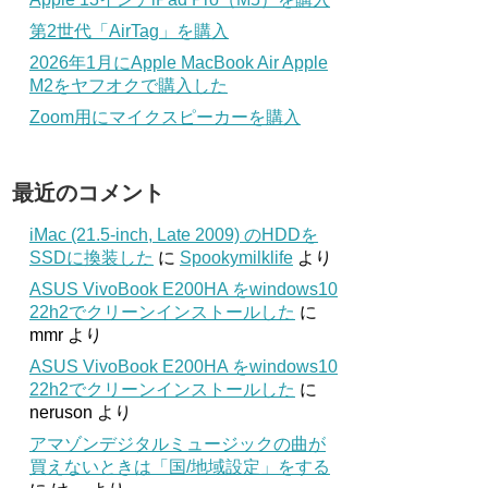
第2世代「AirTag」を購入
2026年1月にApple MacBook Air Apple
M2をヤフオクで購入した
Zoom用にマイクスピーカーを購入
最近のコメント
iMac (21.5-inch, Late 2009) のHDDを
SSDに換装した
に
Spookymilklife
より
ASUS VivoBook E200HA をwindows10
22h2でクリーンインストールした
に
mmr
より
ASUS VivoBook E200HA をwindows10
22h2でクリーンインストールした
に
neruson
より
アマゾンデジタルミュージックの曲が
買えないときは「国/地域設定」をする