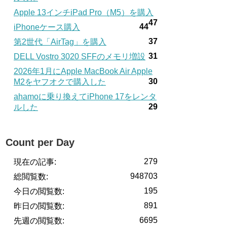
Apple 13インチiPad Pro（M5）を購入
47
44
iPhoneケース購入
37
第2世代「AirTag」を購入
31
DELL Vostro 3020 SFFのメモリ増設
2026年1月にApple MacBook Air Apple
30
M2をヤフオクで購入した
ahamoに乗り換えてiPhone 17をレンタ
29
ルした
Count per Day
279
現在の記事:
948703
総閲覧数:
195
今日の閲覧数:
891
昨日の閲覧数:
6695
先週の閲覧数: