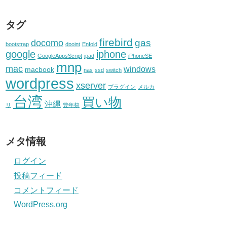
タグ
firebird
gas
docomo
bootstrap
dpoint
Enfold
google
iphone
GoogleAppsScript
ipad
iPhoneSE
mnp
mac
windows
macbook
nas
ssd
switch
wordpress
xserver
プラグイン
メルカ
台湾
買い物
沖縄
リ
豊年祭
メタ情報
ログイン
投稿フィード
コメントフィード
WordPress.org